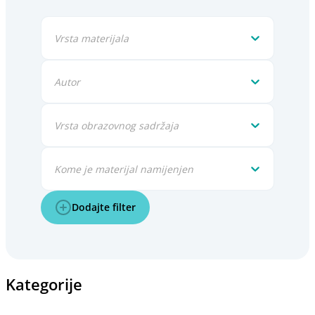
Vrsta materijala
Autor
Vrsta obrazovnog sadržaja
Kome je materijal namijenjen
Dodajte filter
Kategorije