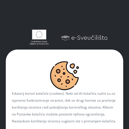
Edutorij koristi kolačiće (cookies). Neki od tih kolačića nužni su za
ispravno funkcioniranje stranice, dok se drugi koriste za praćenje
korištenja stranice radi poboljšanja korisničkog iskustva. Klikom
na Postavke kolačića možete postaviti njihova ograničenja.
Nastavkom korištenja stranica suglasni ste s primanjem kolačića.