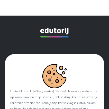
Izjava o pristupačnosti
Pravila privatnosti
Impressum
Kolačići
Edutorij koristi kolačiće (cookies). Neki od tih kolačića nužni su za
Kontakt
ispravno funkcioniranje stranice, dok se drugi koriste za praćenje
korištenja stranice radi poboljšanja korisničkog iskustva. Klikom
na Postavke kolačića možete postaviti njihova ograničenja.