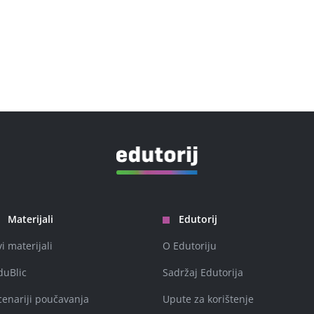
Materijali
Edutorij
vi materijali
O Edutoriju
duBlic
Sadržaj Edutorija
cenariji poučavanja
Upute za korištenje