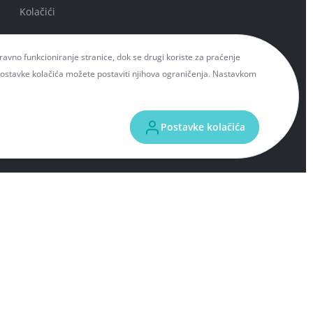
Kolačići
Kontakt
spravno funkcioniranje stranice, dok se drugi koriste za praćenje
 Postavke kolačića možete postaviti njihova ograničenja. Nastavkom
Postavke kolačića