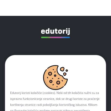
Izjava o pristupačnosti
Pravila privatnosti
Impressum
Kolačići
Edutorij koristi kolačiće (cookies). Neki od tih kolačića nužni su za
Kontakt
ispravno funkcioniranje stranice, dok se drugi koriste za praćenje
korištenja stranice radi poboljšanja korisničkog iskustva. Klikom
na Postavke kolačića možete postaviti njihova ograničenja.