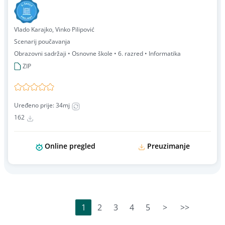
Vlado Karajko, Vinko Pilipović
Scenarij poučavanja
Obrazovni sadržaji • Osnovne škole • 6. razred • Informatika
ZIP
Uređeno prije: 34mj
162
Online pregled
Preuzimanje
1
2
3
4
5
>
>>