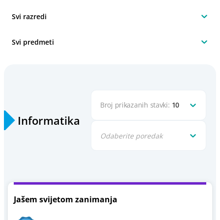
Svi razredi
Svi predmeti
Broj prikazanih stavki:
10
Informatika
Odaberite poredak
Jašem svijetom zanimanja