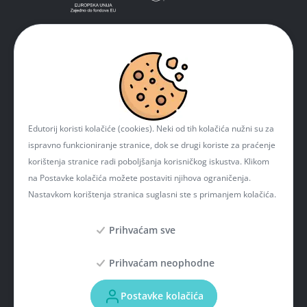
Edutorij koristi kolačiće (cookies). Neki od tih kolačića nužni su za
ispravno funkcioniranje stranice, dok se drugi koriste za praćenje
korištenja stranice radi poboljšanja korisničkog iskustva. Klikom
na Postavke kolačića možete postaviti njihova ograničenja.
Nastavkom korištenja stranica suglasni ste s primanjem kolačića.
Prihvaćam sve
Prihvaćam neophodne
Projekt je sufinancirala Europska unija iz Europskog fonda za regionalni razvoj. Više
informacija o EU fondovima možete naći na mrežnim stranicama Ministarstva
Postavke kolačića
regionalnoga razvoja i fondova Europske unije:
www.strukturnifondovi.hr
. Sadržaj
ove mrežne stranice isključiva je odgovornost Hrvatske akademske i istraživačke