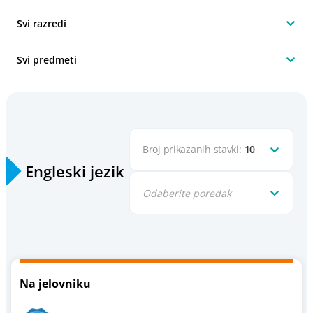
Svi razredi
Svi predmeti
Broj prikazanih stavki:
10
Engleski jezik
Odaberite poredak
Na jelovniku