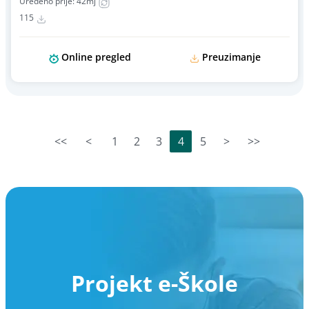
Uređeno prije: 42mj
115
Online pregled
Preuzimanje
<<
<
1
2
3
4
5
>
>>
Projekt e-Škole